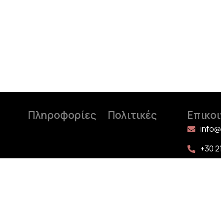
Πληροφορίες
Πολιτικές
Επικο
info
+30 2
+30 2
+30 2
Τριών
Άνω 