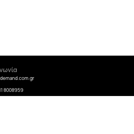
ινωνία
@demand.com.gr
11 8008959
10 9408715
10 9408717
 Ιεραρχών 186, ΤΚ. 11852,
Πετράλωνα