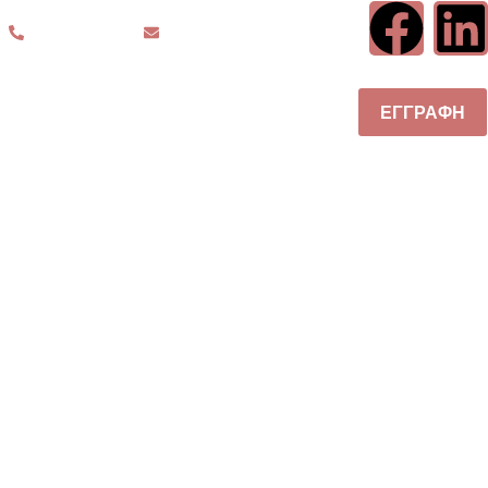
211 8008959
info@demand.com.gr
ΙΟΥ
BSS NEWS
ΕΠΙΚΟΙΝΩΝΙΑ
ΕΓΓΡΑΦΗ
25